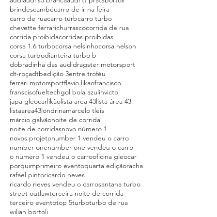
audi
audi s3 branca
audi tt prata
bortoli
brindes
cambé
carro de ir na feira
carro de rua
carro turb
carro turbo
chevette ferrari
churrasco
corrida de rua
corrida proibida
corridas proibidas
corsa 1.6 turbo
corsa nelsinho
corsa nelson
corsa turbo
dianteira turbo b
dobradinha das audi
dragster motorsport
dt-roça
dtb
edição 3
entre troféu
ferrari motorsport
flavio likao
francisco
fransciso
fueltech
gol bola azul
invicto
japa gleocar
likão
lista area 43
lista área 43
listaarea43
londrina
marcelo tleis
márcio galvão
noite de corrida
noite de corridas
novo número 1
novos projeto
number 1 vendeu o carro
number one
number one vendeu o carro
o numero 1 vendeu o carro
oficina gleocar
porquim
primeiro evento
quarta edição
racha
rafael pinto
ricardo neves
ricardo neves vendeu o carro
santana turbo
street outlaw
terceira noite de corrida
terceiro evento
top 5
turbo
turbo de rua
wilian bortoli