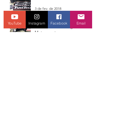
3 de fev. de 2018
YouTube
Instagram
Facebook
Email
Gol Bola Azul - Dragster
Motorsport
3 de fev. de 2018
DT-Roça - Wilinha Bortoli - 3º
Posição
3 de fev. de 2018
Liko´s Drag Racing - 7º Posição
3 de fev. de 2018
Marcelo "Tleis" - 20º Posição