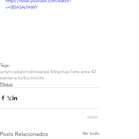
https://www.youtube.com/watch?
v=5EIA5AsYAWY
Tags:
arrancada
londrina
area 43
racha
a lista área 43
santana turbo
invicto
Pilotos
Ver tudo
Posts Relacionados