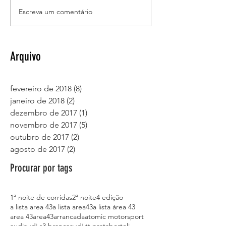
Gol Bola Azul - Dragster Motorsport
Escreva um comentário
DT-Roça - Wilinha Borto
Posição
Arquivo
fevereiro de 2018
(8)
8 posts
janeiro de 2018
(2)
2 posts
dezembro de 2017
(1)
1 post
novembro de 2017
(5)
5 posts
outubro de 2017
(2)
2 posts
agosto de 2017
(2)
2 posts
Procurar por tags
1ª noite de corridas
2ª noite
4 edição
a lista area 43
a lista area43
a lista área 43
area 43
area43
arrancada
atomic motorsport