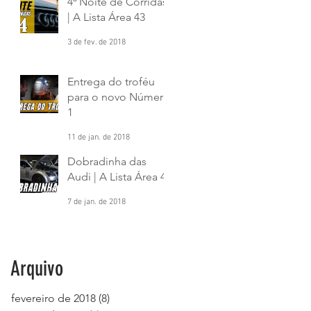
4ª Noite de Corridas
| A Lista Área 43
3 de fev. de 2018
Entrega do troféu
para o novo Número
1
11 de jan. de 2018
Dobradinha das
Audi | A Lista Área 43
7 de jan. de 2018
Arquivo
fevereiro de 2018
(8)
8 posts