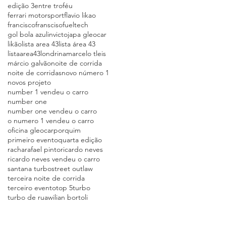
edição 3
entre troféu
ferrari motorsport
flavio likao
francisco
fransciso
fueltech
gol bola azul
invicto
japa gleocar
likão
lista area 43
lista área 43
listaarea43
londrina
marcelo tleis
márcio galvão
noite de corrida
noite de corridas
novo número 1
novos projeto
number 1 vendeu o carro
number one
number one vendeu o carro
o numero 1 vendeu o carro
oficina gleocar
porquim
primeiro evento
quarta edição
racha
rafael pinto
ricardo neves
ricardo neves vendeu o carro
santana turbo
street outlaw
terceira noite de corrida
terceiro evento
top 5
turbo
turbo de rua
wilian bortoli