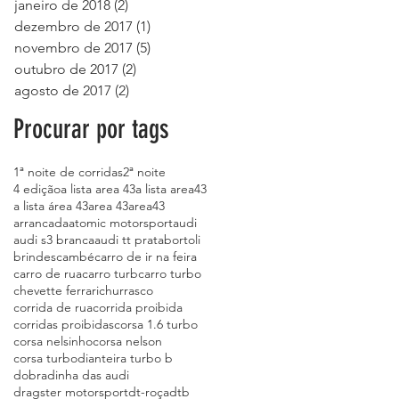
janeiro de 2018
(2)
2 posts
dezembro de 2017
(1)
1 post
novembro de 2017
(5)
5 posts
outubro de 2017
(2)
2 posts
agosto de 2017
(2)
2 posts
Procurar por tags
1ª noite de corridas
2ª noite
4 edição
a lista area 43
a lista area43
a lista área 43
area 43
area43
arrancada
atomic motorsport
audi
audi s3 branca
audi tt prata
bortoli
brindes
cambé
carro de ir na feira
carro de rua
carro turb
carro turbo
chevette ferrari
churrasco
corrida de rua
corrida proibida
corridas proibidas
corsa 1.6 turbo
corsa nelsinho
corsa nelson
corsa turbo
dianteira turbo b
dobradinha das audi
dragster motorsport
dt-roça
dtb