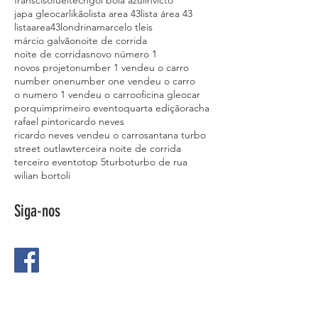
fransciso
fueltech
gol bola azul
invicto
japa gleocar
likão
lista area 43
lista área 43
listaarea43
londrina
marcelo tleis
márcio galvão
noite de corrida
noite de corridas
novo número 1
novos projeto
number 1 vendeu o carro
number one
number one vendeu o carro
o numero 1 vendeu o carro
oficina gleocar
porquim
primeiro evento
quarta edição
racha
rafael pinto
ricardo neves
ricardo neves vendeu o carro
santana turbo
street outlaw
terceira noite de corrida
terceiro evento
top 5
turbo
turbo de rua
wilian bortoli
Siga-nos