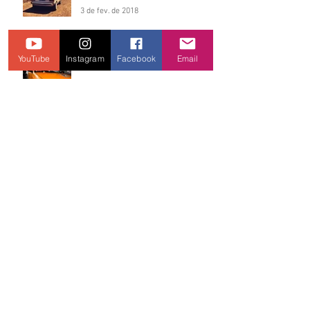
3 de fev. de 2018
YouTube
Instagram
Facebook
Email
Liko´s Drag Racing - 7º Posição
3 de fev. de 2018
Marcelo "Tleis" - 20º Posição
na Lista
3 de fev. de 2018
Legítimo carro de ir na feira!
3 de fev. de 2018