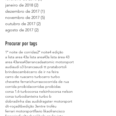
janeiro de 2018
(2)
2 posts
dezembro de 2017
(1)
1 post
novembro de 2017
(5)
5 posts
outubro de 2017
(2)
2 posts
agosto de 2017
(2)
2 posts
Procurar por tags
1ª noite de corridas
2ª noite
4 edição
a lista area 43
a lista area43
a lista área 43
area 43
area43
arrancada
atomic motorsport
audi
audi s3 branca
audi tt prata
bortoli
brindes
cambé
carro de ir na feira
carro de rua
carro turb
carro turbo
chevette ferrari
churrasco
corrida de rua
corrida proibida
corridas proibidas
corsa 1.6 turbo
corsa nelsinho
corsa nelson
corsa turbo
dianteira turbo b
dobradinha das audi
dragster motorsport
dt-roça
dtb
edição 3
entre troféu
ferrari motorsport
flavio likao
francisco