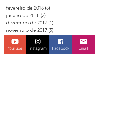
Arquivo
fevereiro de 2018
(8)
8 posts
janeiro de 2018
(2)
2 posts
dezembro de 2017
(1)
1 post
novembro de 2017
(5)
5 posts
YouTube
Instagram
Facebook
Email
outubro de 2017
(2)
2 posts
agosto de 2017
(2)
2 posts
Procurar por tags
1ª noite de corridas
2ª noite
4 edição
a lista area 43
a lista area43
a lista área 43
area 43
area43
arrancada
atomic motorsport
audi
audi s3 branca
audi tt prata
bortoli
brindes
cambé
carro de ir na feira
carro de rua
carro turb
carro turbo
chevette ferrari
churrasco
corrida de rua
corrida proibida
corridas proibidas
corsa 1.6 turbo
corsa nelsinho
corsa nelson