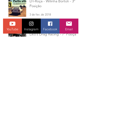
DT-Roça - Wilinha Bortoli - 3º
Posição
3 de fev. de 2018
YouTube
Instagram
Facebook
Email
Liko´s Drag Racing - 7º Posição
3 de fev. de 2018
Marcelo "Tleis" - 20º Posição
na Lista
3 de fev. de 2018
Legítimo carro de ir na feira!
3 de fev. de 2018