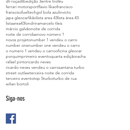
dt-roça
dtb
edição 3
entre troféu
ferrari motorsport
flavio likao
francisco
fransciso
fueltech
gol bola azul
invicto
japa gleocar
likão
lista area 43
lista área 43
listaarea43
londrina
marcelo tleis
márcio galvão
noite de corrida
noite de corridas
novo número 1
novos projeto
number 1 vendeu o carro
number one
number one vendeu o carro
o numero 1 vendeu o carro
oficina gleocar
porquim
primeiro evento
quarta edição
racha
rafael pinto
ricardo neves
ricardo neves vendeu o carro
santana turbo
street outlaw
terceira noite de corrida
terceiro evento
top 5
turbo
turbo de rua
wilian bortoli
Siga-nos