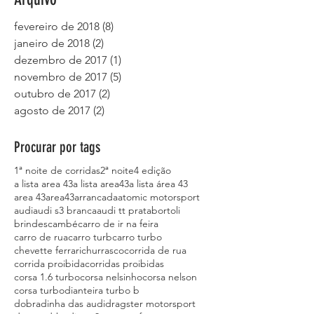
fevereiro de 2018
(8)
8 posts
janeiro de 2018
(2)
2 posts
dezembro de 2017
(1)
1 post
novembro de 2017
(5)
5 posts
outubro de 2017
(2)
2 posts
agosto de 2017
(2)
2 posts
Procurar por tags
1ª noite de corridas
2ª noite
4 edição
a lista area 43
a lista area43
a lista área 43
area 43
area43
arrancada
atomic motorsport
audi
audi s3 branca
audi tt prata
bortoli
brindes
cambé
carro de ir na feira
carro de rua
carro turb
carro turbo
chevette ferrari
churrasco
corrida de rua
corrida proibida
corridas proibidas
corsa 1.6 turbo
corsa nelsinho
corsa nelson
corsa turbo
dianteira turbo b
dobradinha das audi
dragster motorsport