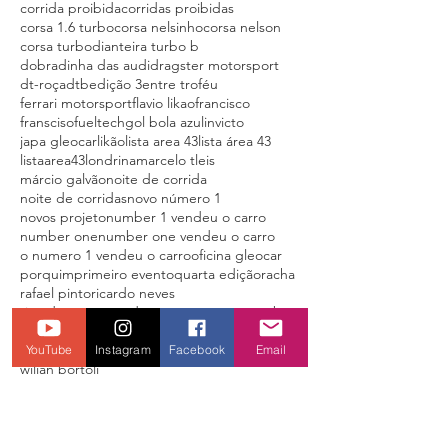
carro de rua
carro turb
carro turbo
chevette ferrari
churrasco
corrida de rua
corrida proibida
corridas proibidas
corsa 1.6 turbo
corsa nelsinho
corsa nelson
corsa turbo
dianteira turbo b
dobradinha das audi
dragster motorsport
dt-roça
dtb
edição 3
entre troféu
ferrari motorsport
flavio likao
francisco
fransciso
fueltech
gol bola azul
invicto
japa gleocar
likão
lista area 43
lista área 43
listaarea43
londrina
marcelo tleis
márcio galvão
noite de corrida
noite de corridas
novo número 1
novos projeto
number 1 vendeu o carro
number one
number one vendeu o carro
o numero 1 vendeu o carro
oficina gleocar
porquim
primeiro evento
quarta edição
racha
rafael pinto
ricardo neves
ricardo neves vendeu o carro
santana turbo
YouTube
Instagram
Facebook
Email
street outlaw
terceira noite de corrida
terceiro evento
top 5
turbo
turbo de rua
wilian bortoli