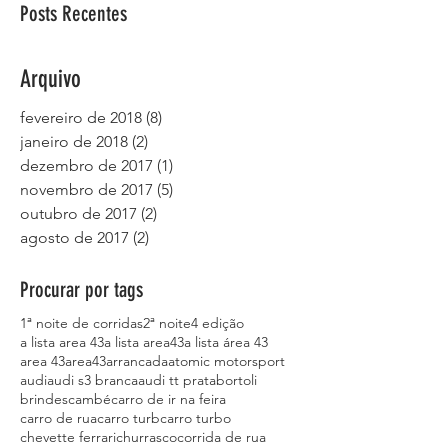
Posts Recentes
Arquivo
fevereiro de 2018
(8)
8 posts
janeiro de 2018
(2)
2 posts
dezembro de 2017
(1)
1 post
novembro de 2017
(5)
5 posts
outubro de 2017
(2)
2 posts
agosto de 2017
(2)
2 posts
Procurar por tags
1ª noite de corridas
2ª noite
4 edição
a lista area 43
a lista area43
a lista área 43
area 43
area43
arrancada
atomic motorsport
audi
audi s3 branca
audi tt prata
bortoli
brindes
cambé
carro de ir na feira